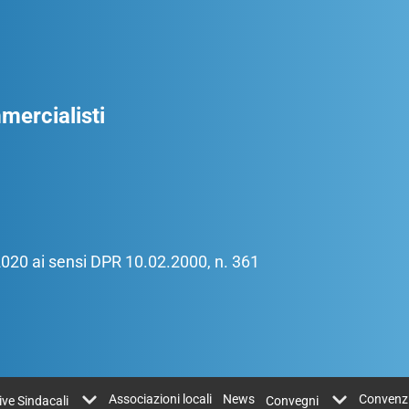
ercialisti
/2020 ai sensi DPR 10.02.2000, n. 361
Associazioni locali
News
Convenz
tive Sindacali
Convegni