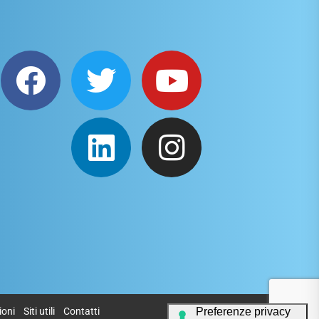
ioni
Siti utili
Contatti