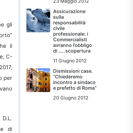
23 Maggio 2012
Assicurazione
sulla
responsabilità
e gli
civile
professionale: i
sorto”
Commercialisti
avranno l’obbligo
he il
di …..scopertura
e, C-
11 Giugno 2012
2017,
Dismissioni case.
“Chiederemo
o per
incontro a sindaco
e prefetto di Roma”
ivano
20 Giugno 2012
 D.L.
se di