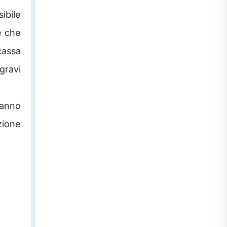
ibile
e che
cassa
gravi
ranno
ione