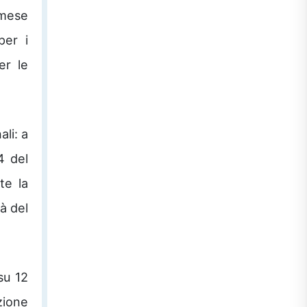
 mese
per i
er le
li: a
4 del
te la
à del
su 12
zione