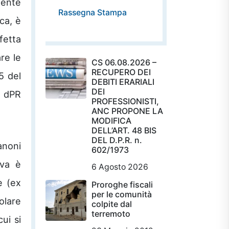
mente
Rassegna Stampa
ca, è
fetta
re le
CS 06.08.2026 –
RECUPERO DEI
5 del
DEBITI ERARIALI
DEI
l dPR
PROFESSIONISTI,
ANC PROPONE LA
MODIFICA
DELL’ART. 48 BIS
DEL D.P.R. n.
anoni
602/1973
Iva è
6 Agosto 2026
e (ex
Proroghe fiscali
per le comunità
olare
colpite dal
terremoto
cui si