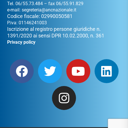
Tel. 06/55.73.484 – fax 06/55.91.829
e-mail:
segreteria@ancnazionale.it
Codice fiscale: 02990050581
P.iva: 01146241003
Iscrizione al registro persone giuridiche n.
1391/2020 ai sensi DPR 10.02.2000, n. 361
Privacy policy