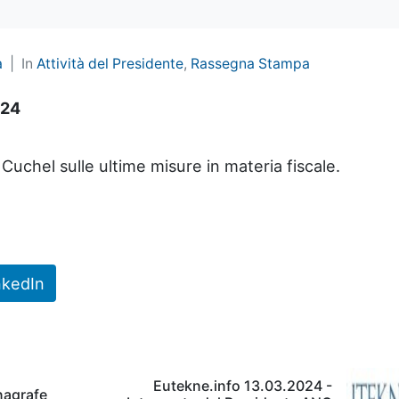
a
In
Attività del Presidente
,
Rassegna Stampa
024
uchel sulle ultime misure in materia fiscale.
nkedIn
Eutekne.info 13.03.2024 -
anagrafe