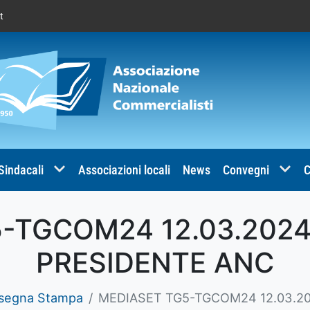
t
 Sindacali
Associazioni locali
News
Convegni
C
-TGCOM24 12.03.2024
PRESIDENTE ANC
segna Stampa
MEDIASET TG5-TGCOM24 12.03.2