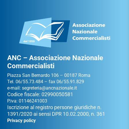
ANC – Associazione Nazionale
Commercialisti
Piazza San Bernardo 106 – 00187 Roma
Tel. 06/55.73.484 – fax 06/55.91.829
e-mail:
segreteria@ancnazionale.it
Codice fiscale: 02990050581
P.iva: 01146241003
Iscrizione al registro persone giuridiche n.
1391/2020 ai sensi DPR 10.02.2000, n. 361
Privacy policy