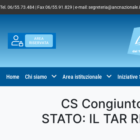
Tel. 06/55.73.484 | Fax 06/55.91.829 | e-mail:
segreteria@ancnazionale.i
Home
Chi siamo
Area istituzionale
Iniziative
CS Congiunt
STATO: IL TAR 