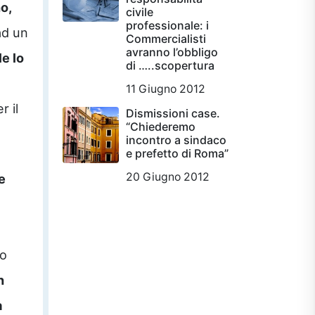
o,
civile
professionale: i
ad un
Commercialisti
avranno l’obbligo
e lo
di …..scopertura
11 Giugno 2012
r il
Dismissioni case.
“Chiederemo
incontro a sindaco
e prefetto di Roma”
20 Giugno 2012
e
ro
n
a