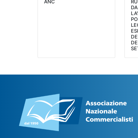
ANC
RU
DA
LA
PO
LE
ES
DE
DE
SE