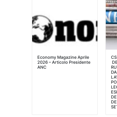
Economy Magazine Aprile
CS
2026 – Articolo Presidente
DE
ANC
RU
DA
LA
PO
LE
ES
DE
DE
SE