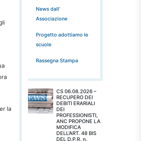
News dall'
Associazione
li
Progetto adottiamo le
scuole
Rassegna Stampa
ua
ora
CS 06.08.2026 –
RECUPERO DEI
DEBITI ERARIALI
er la
DEI
PROFESSIONISTI,
ANC PROPONE LA
MODIFICA
DELL’ART. 48 BIS
DEL D.P.R. n.