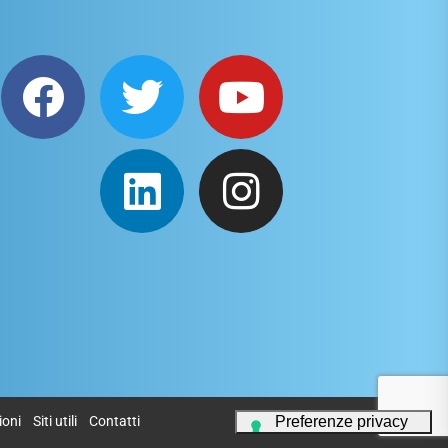
ioni
Siti utili
Contatti