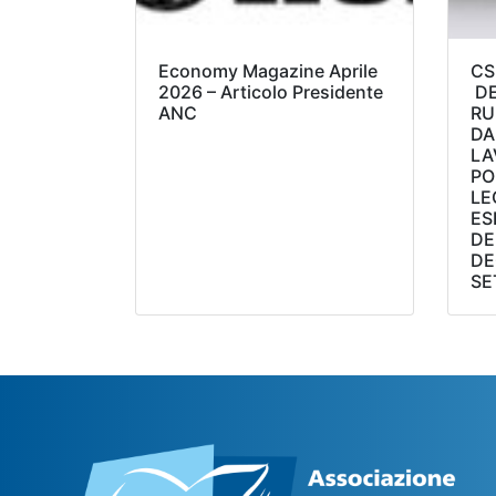
Economy Magazine Aprile
CS
2026 – Articolo Presidente
DE
ANC
RU
DA
LA
PO
LE
ES
DE
DE
SE