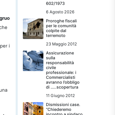
602/1973
6 Agosto 2026
gruo
Proroghe fiscali
per le comunità
che
colpite dal
terremoto
23 Maggio 2012
 per i
Assicurazione
sulla
responsabilità
civile
professionale: i
Commercialisti
avranno l’obbligo
di …..scopertura
una
11 Giugno 2012
Dismissioni case.
“Chiederemo
incontro a sindaco