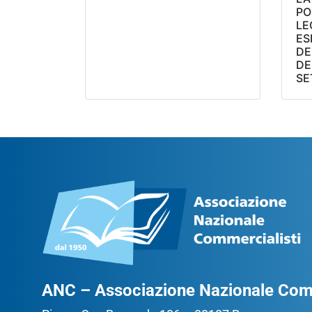
PO
LE
ES
DE
DE
SE
ANC – Associazione Nazionale Comm