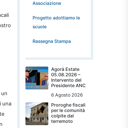
Associazione
acali
Progetto adottiamo le
ostro
scuole
Rassegna Stampa
Agorà Estate
05.08.2026 –
Intervento del
Presidente ANC
i un
6 Agosto 2026
i una
Proroghe fiscali
per le comunità
te
colpite dal
terremoto
un