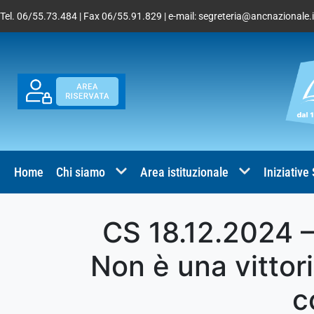
Tel. 06/55.73.484 | Fax 06/55.91.829 | e-mail:
segreteria@ancnazionale.i
Home
Chi siamo
Area istituzionale
Iniziative
CS 18.12.2024 –
Non è una vittori
c