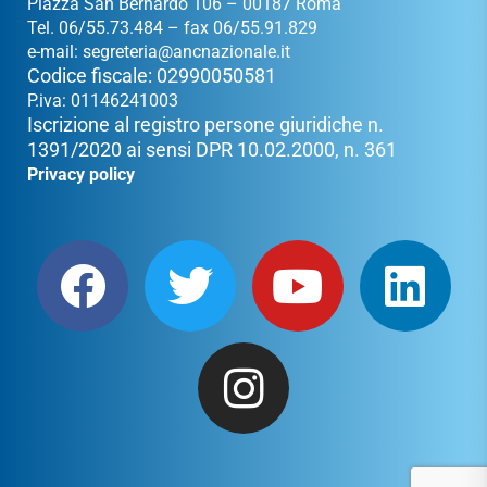
Piazza San Bernardo 106 – 00187 Roma
Tel. 06/55.73.484 – fax 06/55.91.829
e-mail:
segreteria@ancnazionale.it
Codice fiscale: 02990050581
P.iva: 01146241003
Iscrizione al registro persone giuridiche n.
1391/2020 ai sensi DPR 10.02.2000, n. 361
Privacy policy