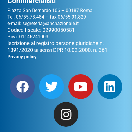
Commercialisti
Piazza San Bernardo 106 – 00187 Roma
Tel. 06/55.73.484 – fax 06/55.91.829
e-mail:
segreteria@ancnazionale.it
Codice fiscale: 02990050581
P.iva: 01146241003
Iscrizione al registro persone giuridiche n.
1391/2020 ai sensi DPR 10.02.2000, n. 361
Privacy policy