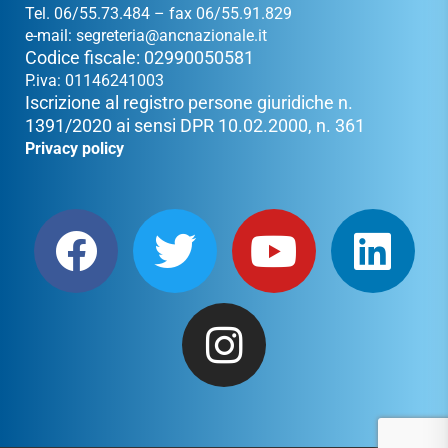
Tel. 06/55.73.484 – fax 06/55.91.829
e-mail:
segreteria@ancnazionale.it
Codice fiscale: 02990050581
P.iva: 01146241003
Iscrizione al registro persone giuridiche n.
1391/2020 ai sensi DPR 10.02.2000, n. 361
Privacy policy