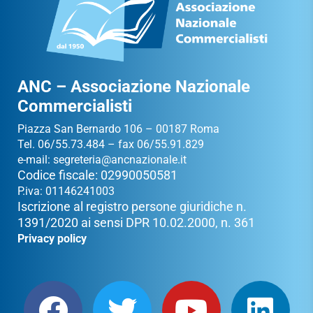
ANC – Associazione Nazionale
Commercialisti
Piazza San Bernardo 106 – 00187 Roma
Tel. 06/55.73.484 – fax 06/55.91.829
e-mail:
segreteria@ancnazionale.it
Codice fiscale: 02990050581
P.iva: 01146241003
Iscrizione al registro persone giuridiche n.
1391/2020 ai sensi DPR 10.02.2000, n. 361
Privacy policy