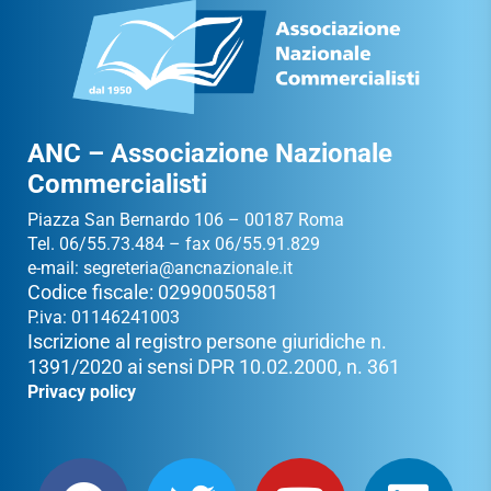
ANC – Associazione Nazionale
Commercialisti
Piazza San Bernardo 106 – 00187 Roma
Tel. 06/55.73.484 – fax 06/55.91.829
e-mail:
segreteria@ancnazionale.it
Codice fiscale: 02990050581
P.iva: 01146241003
Iscrizione al registro persone giuridiche n.
1391/2020 ai sensi DPR 10.02.2000, n. 361
Privacy policy