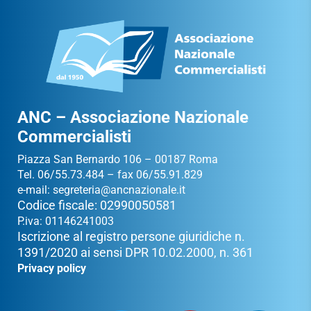
ANC – Associazione Nazionale
Commercialisti
Piazza San Bernardo 106 – 00187 Roma
Tel. 06/55.73.484 – fax 06/55.91.829
e-mail:
segreteria@ancnazionale.it
Codice fiscale: 02990050581
P.iva: 01146241003
Iscrizione al registro persone giuridiche n.
1391/2020 ai sensi DPR 10.02.2000, n. 361
Privacy policy