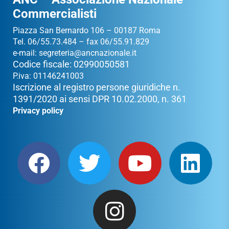
Commercialisti
Piazza San Bernardo 106 – 00187 Roma
Tel. 06/55.73.484 – fax 06/55.91.829
e-mail:
segreteria@ancnazionale.it
Codice fiscale: 02990050581
P.iva: 01146241003
Iscrizione al registro persone giuridiche n.
1391/2020 ai sensi DPR 10.02.2000, n. 361
Privacy policy