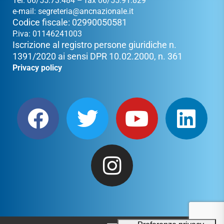
Tel. 06/55.73.484 – fax 06/55.91.829
e-mail:
segreteria@ancnazionale.it
Codice fiscale: 02990050581
P.iva: 01146241003
Iscrizione al registro persone giuridiche n.
1391/2020 ai sensi DPR 10.02.2000, n. 361
Privacy policy