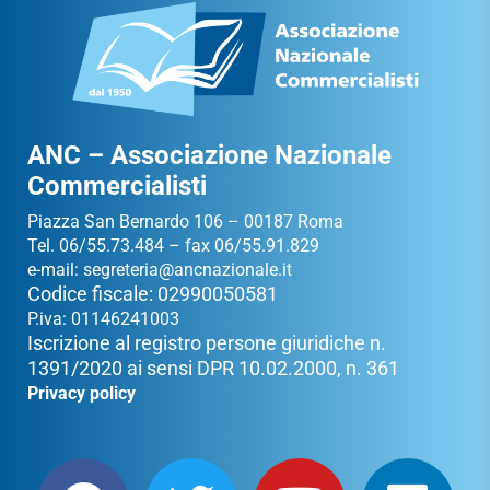
ANC – Associazione Nazionale
Commercialisti
Piazza San Bernardo 106 – 00187 Roma
Tel. 06/55.73.484 – fax 06/55.91.829
e-mail:
segreteria@ancnazionale.it
Codice fiscale: 02990050581
P.iva: 01146241003
Iscrizione al registro persone giuridiche n.
1391/2020 ai sensi DPR 10.02.2000, n. 361
Privacy policy