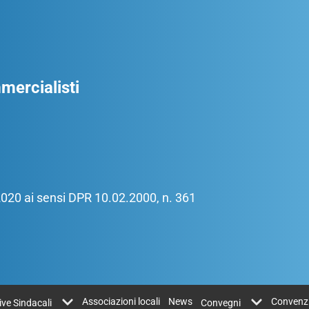
ercialisti
/2020 ai sensi DPR 10.02.2000, n. 361
Associazioni locali
News
Convenz
tive Sindacali
Convegni