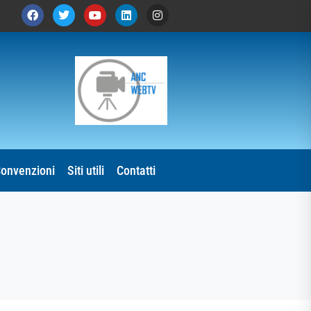
onvenzioni
Siti utili
Contatti