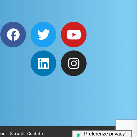
ioni
Siti utili
Contatti