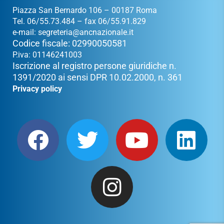
Piazza San Bernardo 106 – 00187 Roma
Tel. 06/55.73.484 – fax 06/55.91.829
e-mail:
segreteria@ancnazionale.it
Codice fiscale: 02990050581
P.iva: 01146241003
Iscrizione al registro persone giuridiche n.
1391/2020 ai sensi DPR 10.02.2000, n. 361
Privacy policy