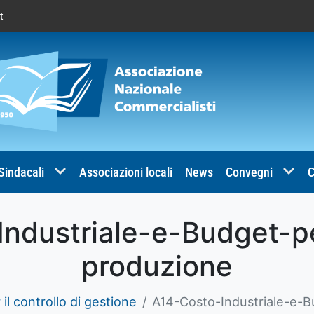
t
 Sindacali
Associazioni locali
News
Convegni
C
ndustriale-e-Budget-p
produzione
il controllo di gestione
A14-Costo-Industriale-e-B