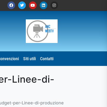
onvenzioni
Siti utili
Contatti
er-Linee-di-
udget-per-Linee-di-produzione