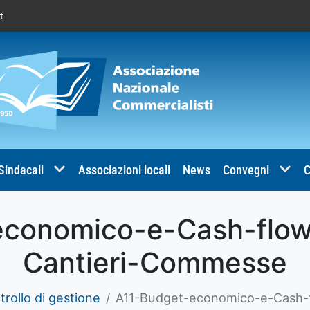
t
 Sindacali
Associazioni locali
News
Convegni
C
conomico-e-Cash-flow
Cantieri-Commesse
trollo di gestione
A11-Budget-economico-e-Cash-f