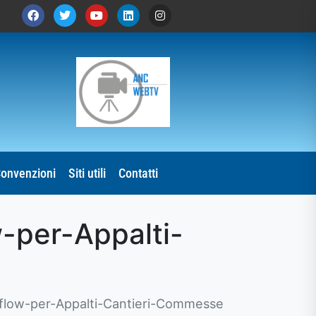
onvenzioni
Siti utili
Contatti
-per-Appalti-
low-per-Appalti-Cantieri-Commesse