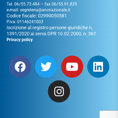
Tel. 06/55.73.484 – fax 06/55.91.829
e-mail:
segreteria@ancnazionale.it
Codice fiscale: 02990050581
P.iva: 01146241003
Iscrizione al registro persone giuridiche n.
1391/2020 ai sensi DPR 10.02.2000, n. 361
Privacy policy