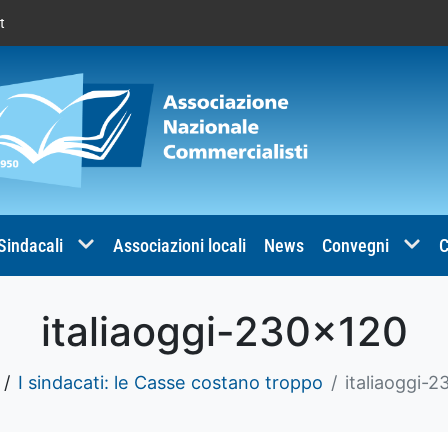
t
 Sindacali
Associazioni locali
News
Convegni
C
italiaoggi-230×120
I sindacati: le Casse costano troppo
italiaoggi-