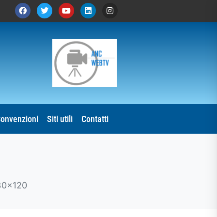
onvenzioni
Siti utili
Contatti
230x120