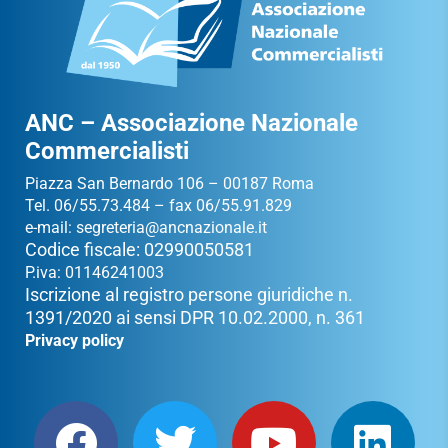
ANC – Associazione Nazionale
Commercialisti
Piazza San Bernardo 106 – 00187 Roma
Tel. 06/55.73.484 – fax 06/55.91.829
e-mail:
segreteria@ancnazionale.it
Codice fiscale: 02990050581
P.iva: 01146241003
Iscrizione al registro persone giuridiche n.
1391/2020 ai sensi DPR 10.02.2000, n. 361
Privacy policy