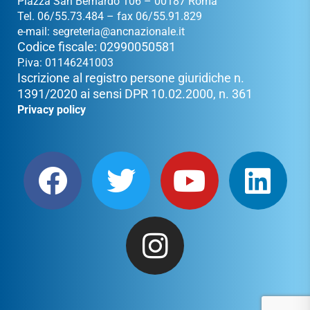
Piazza San Bernardo 106 – 00187 Roma
Tel. 06/55.73.484 – fax 06/55.91.829
e-mail:
segreteria@ancnazionale.it
Codice fiscale: 02990050581
P.iva: 01146241003
Iscrizione al registro persone giuridiche n.
1391/2020 ai sensi DPR 10.02.2000, n. 361
Privacy policy