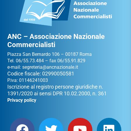
ANC – Associazione Nazionale
Commercialisti
Piazza San Bernardo 106 – 00187 Roma
Tel. 06/55.73.484 – fax 06/55.91.829
e-mail:
segreteria@ancnazionale.it
Codice fiscale: 02990050581
P.iva: 01146241003
Iscrizione al registro persone giuridiche n.
1391/2020 ai sensi DPR 10.02.2000, n. 361
Privacy policy