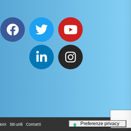
ioni
Siti utili
Contatti