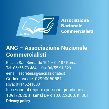
ANC – Associazione Nazionale
Commercialisti
Piazza San Bernardo 106 – 00187 Roma
Tel. 06/55.73.484 – fax 06/55.91.829
e-mail:
segreteria@ancnazionale.it
Codice fiscale: 02990050581
P.iva: 01146241003
Iscrizione al registro persone giuridiche n.
1391/2020 ai sensi DPR 10.02.2000, n. 361
Privacy policy