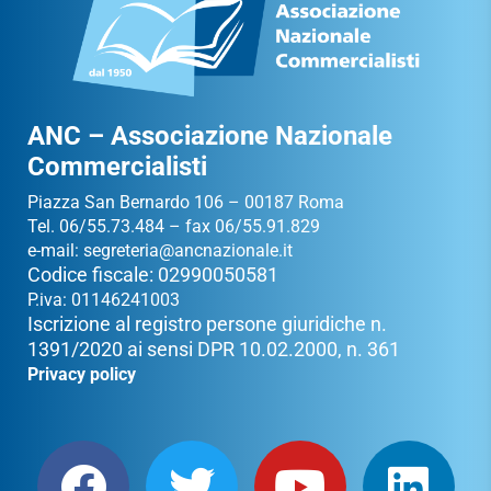
ANC – Associazione Nazionale
Commercialisti
Piazza San Bernardo 106 – 00187 Roma
Tel. 06/55.73.484 – fax 06/55.91.829
e-mail:
segreteria@ancnazionale.it
Codice fiscale: 02990050581
P.iva: 01146241003
Iscrizione al registro persone giuridiche n.
1391/2020 ai sensi DPR 10.02.2000, n. 361
Privacy policy