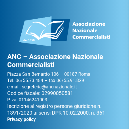
ANC – Associazione Nazionale
Commercialisti
Piazza San Bernardo 106 – 00187 Roma
Tel. 06/55.73.484 – fax 06/55.91.829
e-mail:
segreteria@ancnazionale.it
Codice fiscale: 02990050581
P.iva: 01146241003
Iscrizione al registro persone giuridiche n.
1391/2020 ai sensi DPR 10.02.2000, n. 361
Privacy policy