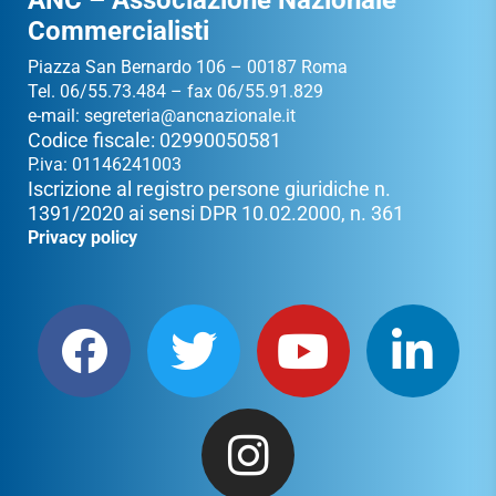
Commercialisti
Piazza San Bernardo 106 – 00187 Roma
Tel. 06/55.73.484 – fax 06/55.91.829
e-mail:
segreteria@ancnazionale.it
Codice fiscale: 02990050581
P.iva: 01146241003
Iscrizione al registro persone giuridiche n.
1391/2020 ai sensi DPR 10.02.2000, n. 361
Privacy policy