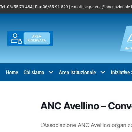
Tel. 06/55.73.484 | Fax 06/55.91.829 | e-mail:
segreteria@ancnazionale.i
Home
Chi siamo
Area istituzionale
Iniziative
ANC Avellino – Con
L’Associazione ANC Avellino organiz