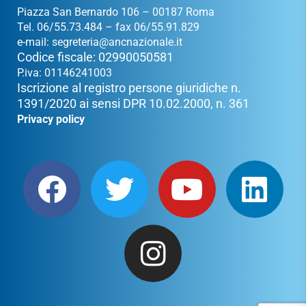
Piazza San Bernardo 106 – 00187 Roma
Tel. 06/55.73.484 – fax 06/55.91.829
e-mail:
segreteria@ancnazionale.it
Codice fiscale: 02990050581
P.iva: 01146241003
Iscrizione al registro persone giuridiche n.
1391/2020 ai sensi DPR 10.02.2000, n. 361
Privacy policy