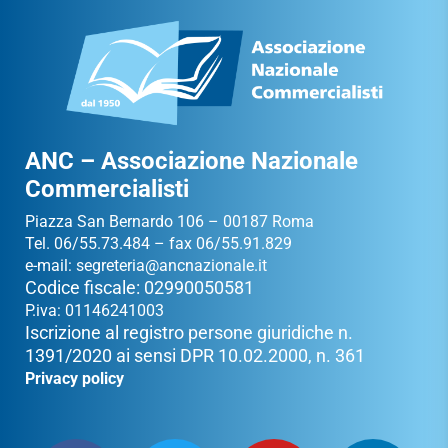
ANC – Associazione Nazionale
Commercialisti
Piazza San Bernardo 106 – 00187 Roma
Tel. 06/55.73.484 – fax 06/55.91.829
e-mail:
segreteria@ancnazionale.it
Codice fiscale: 02990050581
P.iva: 01146241003
Iscrizione al registro persone giuridiche n.
1391/2020 ai sensi DPR 10.02.2000, n. 361
Privacy policy