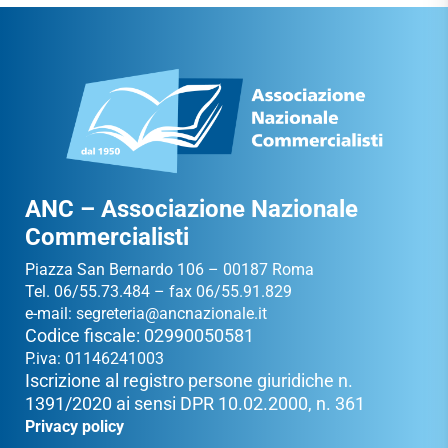
ANC – Associazione Nazionale
Commercialisti
Piazza San Bernardo 106 – 00187 Roma
Tel. 06/55.73.484 – fax 06/55.91.829
e-mail:
segreteria@ancnazionale.it
Codice fiscale: 02990050581
P.iva: 01146241003
Iscrizione al registro persone giuridiche n.
1391/2020 ai sensi DPR 10.02.2000, n. 361
Privacy policy