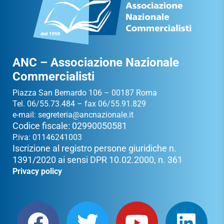
ANC – Associazione Nazionale
Commercialisti
Piazza San Bernardo 106 – 00187 Roma
Tel. 06/55.73.484 – fax 06/55.91.829
e-mail:
segreteria@ancnazionale.it
Codice fiscale: 02990050581
P.iva: 01146241003
Iscrizione al registro persone giuridiche n.
1391/2020 ai sensi DPR 10.02.2000, n. 361
Privacy policy