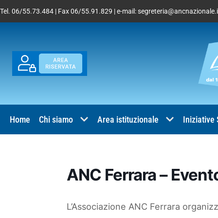
Tel. 06/55.73.484 | Fax 06/55.91.829 | e-mail:
segreteria@ancnazionale.i
Home
Chi siamo
Area istituzionale
Iniziative
ANC Ferrara – Event
L’Associazione ANC Ferrara organizz