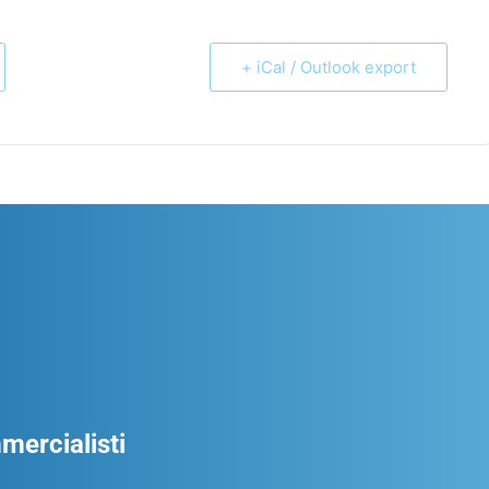
+ iCal / Outlook export
ercialisti