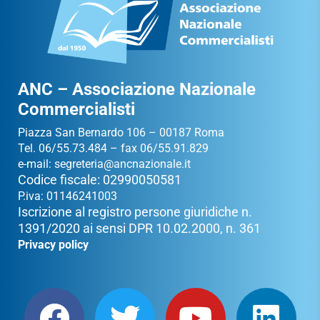
ANC – Associazione Nazionale
Commercialisti
Piazza San Bernardo 106 – 00187 Roma
Tel. 06/55.73.484 – fax 06/55.91.829
e-mail:
segreteria@ancnazionale.it
Codice fiscale: 02990050581
P.iva: 01146241003
Iscrizione al registro persone giuridiche n.
1391/2020 ai sensi DPR 10.02.2000, n. 361
Privacy policy