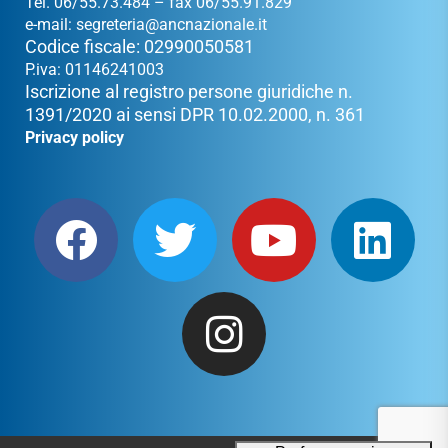
Tel. 06/55.73.484 – fax 06/55.91.829
e-mail:
segreteria@ancnazionale.it
Codice fiscale: 02990050581
P.iva: 01146241003
Iscrizione al registro persone giuridiche n.
1391/2020 ai sensi DPR 10.02.2000, n. 361
Privacy policy